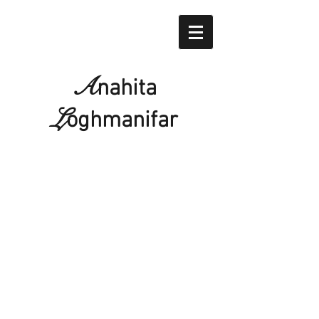
A
nahita
L
oghmanifar